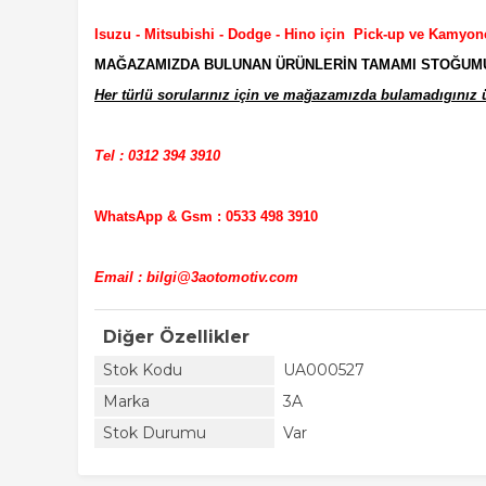
Isuzu - Mitsubishi - Dodge - Hino için Pick-up ve Kamyon
MAĞAZAMIZDA BULUNAN ÜRÜNLERİN TAMAMI STOĞUMUZD
Her türlü sorularınız için ve mağazamızda bulamadıgınız ür
Tel : 0312 394 3910
WhatsApp & Gsm : 0533 498 3910
Email : bilgi@3aotomotiv.com
Diğer Özellikler
Stok Kodu
UA000527
Marka
3A
Stok Durumu
Var