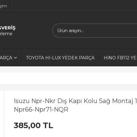
işim
ŞVERİŞ
releme
PARÇA
TOYOTA HI-LUX YEDEK PARÇA
HİNO FB112 Y
Isuzu Npr-Nkr Dış Kapı Kolu Sağ Montaj 1
Npr66-Npr71-NQR
385,00 TL