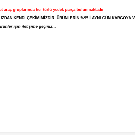
et araç gruplarında her türlü yedek parça bulunmaktadır
AN KENDİ ÇEKİMİMİZDİR. ÜRÜNLERİN %95 İ AYNI GÜN KARGOYA V
ünler için iletişime geçiniz...