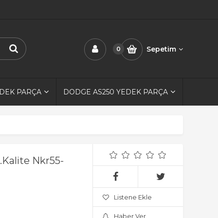
Sepetim
0
EDEK PARÇA
DODGE AS250 YEDEK PARÇA
.Kalite Nkr55-
Listene Ekle
Haber Ver