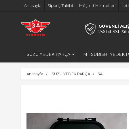
Anasayfa
Sipariş Takibi
Müşteri Hizmetleri
İlet
GÜVENLİ ALI
256 bit SSL Şif
ISUZU YEDEK PARÇA
MITSUBISHI YEDEK 
Anasayfa
ISUZU YEDEK PARÇA
3A