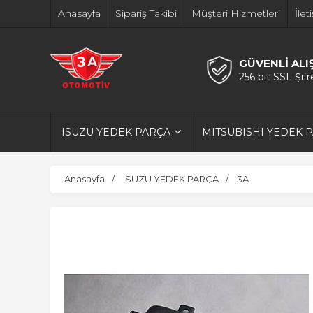
Anasayfa
Sipariş Takibi
Müşteri Hizmetleri
İlet
GÜVENLİ ALI
256 bit SSL Şif
ISUZU YEDEK PARÇA
MITSUBISHI YEDEK 
Anasayfa
ISUZU YEDEK PARÇA
3A