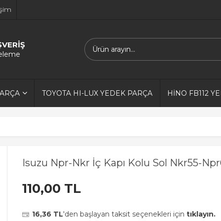
işim
ŞVERİŞ
releme
PARÇA
TOYOTA HI-LUX YEDEK PARÇA
HİNO FB112 Y
Isuzu Npr-Nkr İç Kapı Kolu Sol Nkr55-N
110,00 TL
16,36 TL
'den başlayan taksit seçenekleri için
tıklayın.