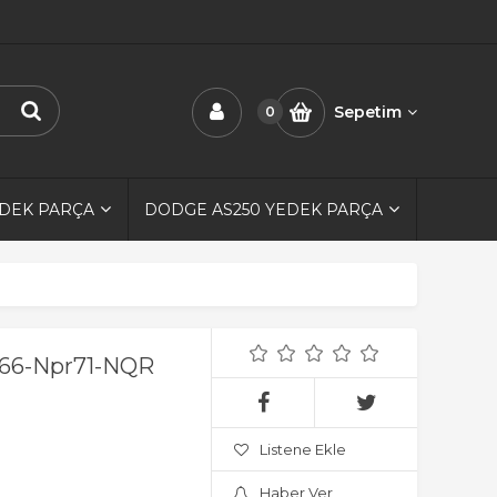
Sepetim
0
EDEK PARÇA
DODGE AS250 YEDEK PARÇA
pr66-Npr71-NQR
Listene Ekle
Haber Ver