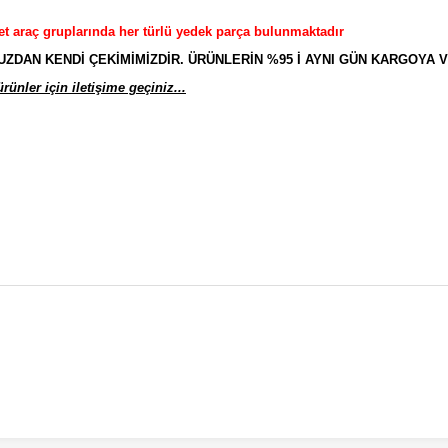
et araç gruplarında her türlü yedek parça bulunmaktadır
AN KENDİ ÇEKİMİMİZDİR. ÜRÜNLERİN %95 İ AYNI GÜN KARGOYA V
ünler için iletişime geçiniz...