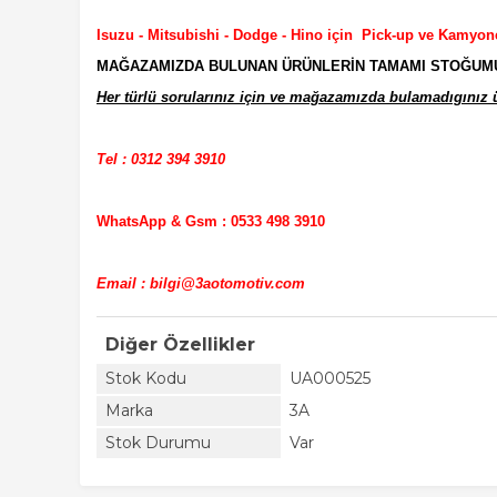
Isuzu - Mitsubishi - Dodge - Hino için Pick-up ve Kamyon
MAĞAZAMIZDA BULUNAN ÜRÜNLERİN TAMAMI STOĞUMUZD
Her türlü sorularınız için ve mağazamızda bulamadıgınız ür
Tel : 0312 394 3910
WhatsApp & Gsm : 0533 498 3910
Email : bilgi@3aotomotiv.com
Diğer Özellikler
Stok Kodu
UA000525
Marka
3A
Stok Durumu
Var