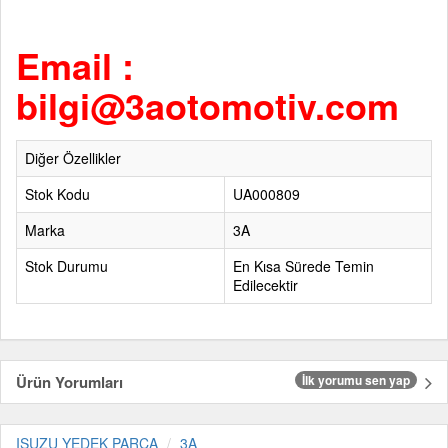
Email :
bilgi@3aotomotiv.com
Diğer Özellikler
Stok Kodu
UA000809
Marka
3A
Stok Durumu
En Kısa Sürede Temin
Edilecektir
Ürün Yorumları
İlk yorumu sen yap
ISUZU YEDEK PARÇA
3A