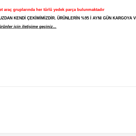
et araç gruplarında her türlü yedek parça bulunmaktadır
AN KENDİ ÇEKİMİMİZDİR. ÜRÜNLERİN %95 İ AYNI GÜN KARGOYA V
ünler için iletişime geçiniz...