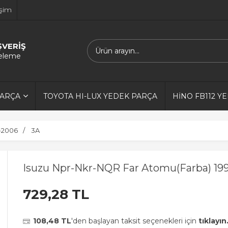
işim
ŞVERİŞ
releme
PARÇA
TOYOTA HI-LUX YEDEK PARÇA
HİNO FB112 Y
-2006
3A
Isuzu Npr-Nkr-NQR Far Atomu(Farba) 19
729,28 TL
108,48 TL
'den başlayan taksit seçenekleri için
tıklayın