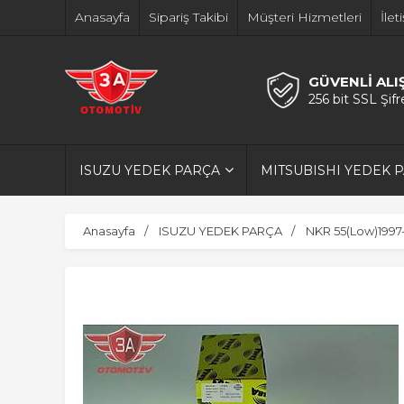
Anasayfa
Sipariş Takibi
Müşteri Hizmetleri
İlet
GÜVENLİ ALI
256 bit SSL Şif
ISUZU YEDEK PARÇA
MITSUBISHI YEDEK 
Anasayfa
ISUZU YEDEK PARÇA
NKR 55(Low)1997