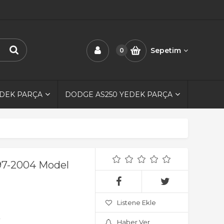
Sepetim
0
EDEK PARÇA
DODGE AS250 YEDEK PARÇA
97-2004 Model
Listene Ekle
.
Haber Ver