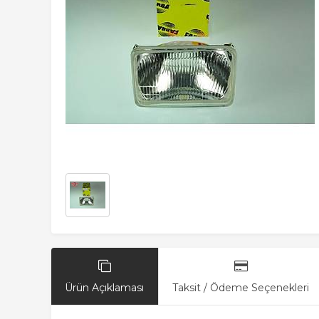
Ürün Açıklaması
Taksit / Ödeme Seçenekleri