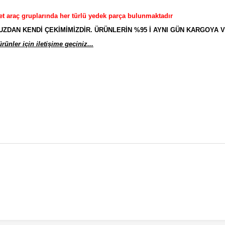
et araç gruplarında her türlü yedek parça bulunmaktadır
AN KENDİ ÇEKİMİMİZDİR. ÜRÜNLERİN %95 İ AYNI GÜN KARGOYA V
ünler için iletişime geçiniz...