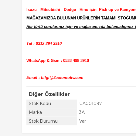
Isuzu - Mitsubishi - Dodge - Hino için Pick-up ve Kamyon
MAĞAZAMIZDA BULUNAN ÜRÜNLERİN TAMAMI STOĞUMUZD
Her türlü sorularınız için ve mağazamızda bulamadıgınız ür
Tel : 0312 394 3910
WhatsApp & Gsm : 0533 498 3910
Email : bilgi@3aotomotiv.com
Diğer Özellikler
Stok Kodu
UA001097
Marka
3A
Stok Durumu
Var