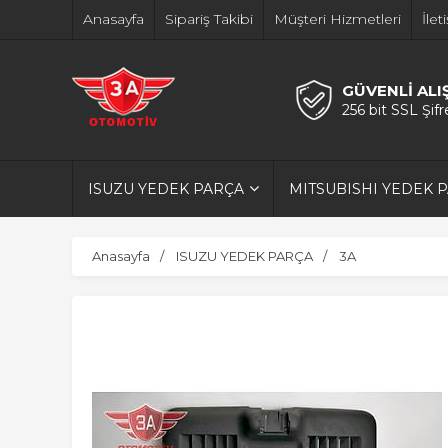
Anasayfa
Sipariş Takibi
Müşteri Hizmetleri
İlet
GÜVENLİ ALI
256 bit SSL Şif
ISUZU YEDEK PARÇA
MITSUBISHI YEDEK 
Anasayfa
ISUZU YEDEK PARÇA
3A