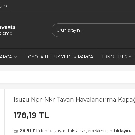
işim
ŞVERİŞ
releme
PARÇA
TOYOTA HI-LUX YEDEK PARÇA
HİNO FB112 Y
Isuzu Npr-Nkr Tavan Havalandırma Kapağ
178,19 TL
26,51 TL
'den başlayan taksit seçenekleri için
tıklayın.