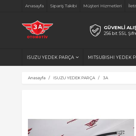
Anasayfa
Sipariş Takibi
Müşteri Hizmetleri
İlet
GÜVENLİ ALI
256 bit SSL Şif
ISUZU YEDEK PARÇA
MITSUBISHI YEDEK 
Anasayfa
ISUZU YEDEK PARÇA
3A