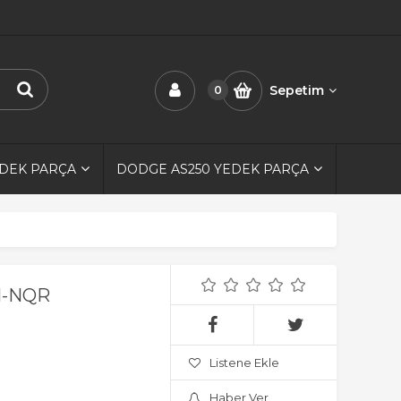
Sepetim
0
EDEK PARÇA
DODGE AS250 YEDEK PARÇA
71-NQR
Listene Ekle
Haber Ver