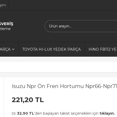
işim
ŞVERİŞ
releme
PARÇA
TOYOTA HI-LUX YEDEK PARÇA
HİNO FB112 Y
Isuzu Npr Ön Fren Hortumu Npr66-Npr
221,20 TL
32,90 TL
'den başlayan taksit seçenekleri için
tıklayın.