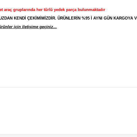
et araç gruplarında her türlü yedek parça bulunmaktadır
AN KENDİ ÇEKİMİMİZDİR. ÜRÜNLERİN %95 İ AYNI GÜN KARGOYA V
ünler için iletişime geçiniz...