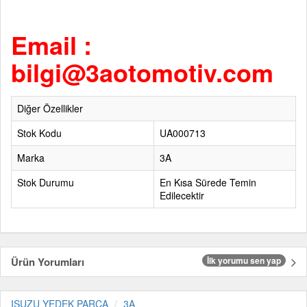
Email :
bilgi@3aotomotiv.com
Diğer Özellikler
Stok Kodu
UA000713
Marka
3A
Stok Durumu
En Kısa Sürede Temin
Edilecektir
Ürün Yorumları
İlk yorumu sen yap
ISUZU YEDEK PARÇA
3A