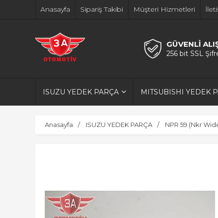
Anasayfa
Sipariş Takibi
Müşteri Hizmetleri
İlet
GÜVENLİ ALI
256 bit SSL Şif
ISUZU YEDEK PARÇA
MITSUBISHI YEDEK 
Anasayfa
ISUZU YEDEK PARÇA
NPR 59 (Nkr Wide