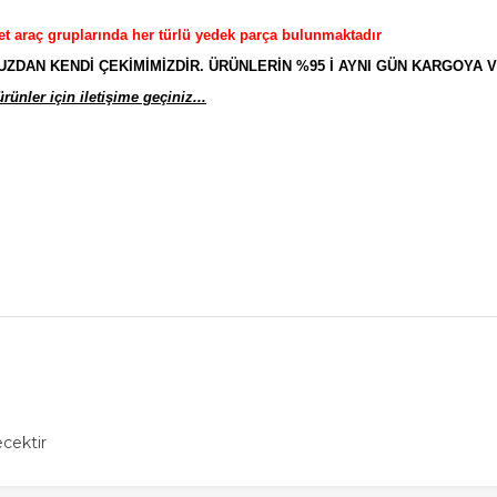
et araç gruplarında her türlü yedek parça bulunmaktadır
AN KENDİ ÇEKİMİMİZDİR. ÜRÜNLERİN %95 İ AYNI GÜN KARGOYA V
ünler için iletişime geçiniz...
cektir