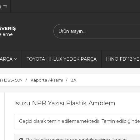
işim
ŞVERİŞ
releme
PARÇA
TOYOTA HI-LUX YEDEK PARÇA
HİNO FB112 Y
) 1985-1997
Kaporta Aksamı
3A
Isuzu NPR Yazısı Plastik Amblem
Geçici olarak temin edilememektedir. Temin edildiğinde