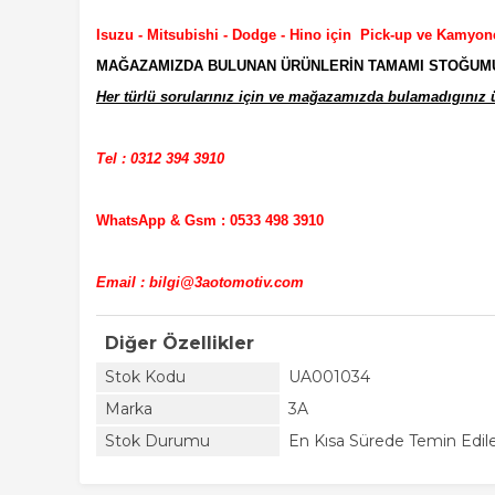
Isuzu - Mitsubishi - Dodge - Hino için Pick-up ve Kamyon
MAĞAZAMIZDA BULUNAN ÜRÜNLERİN TAMAMI STOĞUMUZD
Her türlü sorularınız için ve mağazamızda bulamadıgınız ür
Tel : 0312 394 3910
WhatsApp & Gsm : 0533 498 3910
Email : bilgi@3aotomotiv.com
Diğer Özellikler
Stok Kodu
UA001034
Marka
3A
Stok Durumu
En Kısa Sürede Temin Edile