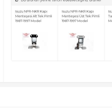
Bu ürünün yerine tercih edebileceğiniz ürünler
Isuzu NPR-NKR Kapı
Isuzu NPR-NKR Kapı
Is
Menteşesi Alt Tek Pimli
Menteşesi Üst Tek Pimli
Ta
1987-1997 Model
1987-1997 Model
Mo