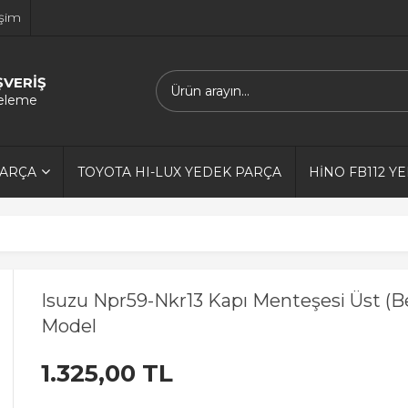
işim
ŞVERİŞ
releme
PARÇA
TOYOTA HI-LUX YEDEK PARÇA
HİNO FB112 Y
Isuzu Npr59-Nkr13 Kapı Menteşesi Üst (B
Model
1.325,00 TL