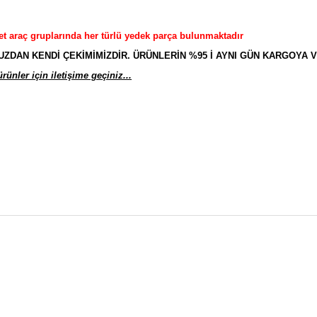
et araç gruplarında her türlü yedek parça bulunmaktadır
AN KENDİ ÇEKİMİMİZDİR. ÜRÜNLERİN %95 İ AYNI GÜN KARGOYA V
ünler için iletişime geçiniz...