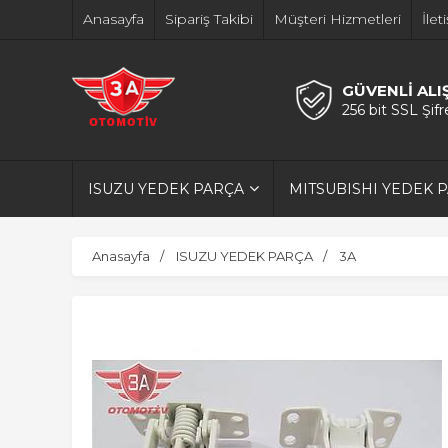
Anasayfa
Sipariş Takibi
Müşteri Hizmetleri
İlet
GÜVENLİ ALI
256 bit SSL Şif
ISUZU YEDEK PARÇA
MITSUBISHI YEDEK 
Anasayfa
ISUZU YEDEK PARÇA
3A