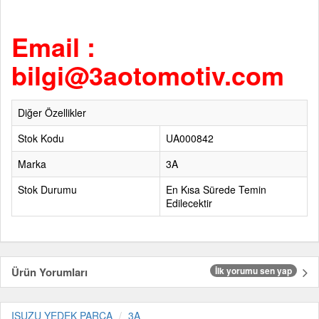
Email :
bilgi@3aotomotiv.com
Diğer Özellikler
Stok Kodu
UA000842
Marka
3A
Stok Durumu
En Kısa Sürede Temin
Edilecektir
Ürün Yorumları
İlk yorumu sen yap
ISUZU YEDEK PARÇA
3A