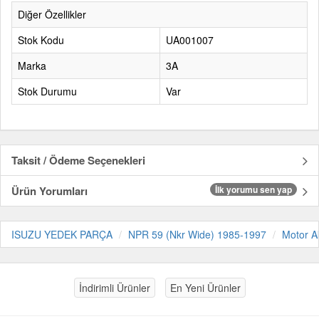
Diğer Özellikler
Stok Kodu
UA001007
Marka
3A
Stok Durumu
Var
Taksit / Ödeme Seçenekleri
Ürün Yorumları
İlk yorumu sen yap
ISUZU YEDEK PARÇA
NPR 59 (Nkr Wide) 1985-1997
Motor A
İndirimli Ürünler
En Yeni Ürünler