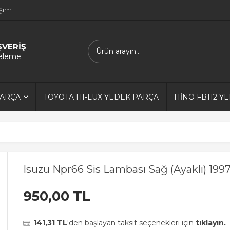
işim
ŞVERİŞ
releme
PARÇA
TOYOTA HI-LUX YEDEK PARÇA
HİNO FB112 Y
Isuzu Npr66 Sis Lambası Sağ (Ayaklı) 19
950,00 TL
141,31 TL
'den başlayan taksit seçenekleri için
tıklayın.