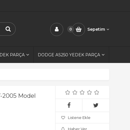
Sepetim
0
EDEK PARÇA
DODGE AS250 YEDEK PARÇA
97-2005 Model
Listene Ekle
Haber Ver