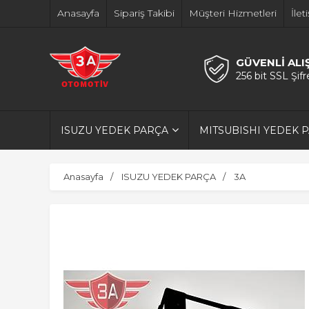
Anasayfa
Sipariş Takibi
Müşteri Hizmetleri
İlet
GÜVENLİ ALI
256 bit SSL Şif
ISUZU YEDEK PARÇA
MITSUBISHI YEDEK 
Anasayfa
ISUZU YEDEK PARÇA
3A