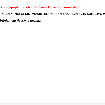
et araç gruplarında her türlü yedek parça bulunmaktadır
AN KENDİ ÇEKİMİMİZDİR. ÜRÜNLERİN %95 İ AYNI GÜN KARGOYA V
ünler için iletişime geçiniz...