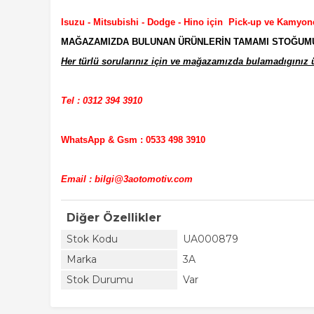
Isuzu - Mitsubishi - Dodge - Hino için Pick-up ve Kamyon
MAĞAZAMIZDA BULUNAN ÜRÜNLERİN TAMAMI STOĞUMUZD
Her türlü sorularınız için ve mağazamızda bulamadıgınız ür
Tel : 0312 394 3910
WhatsApp & Gsm : 0533 498 3910
Email : bilgi@3aotomotiv.com
Diğer Özellikler
Stok Kodu
UA000879
Marka
3A
Stok Durumu
Var