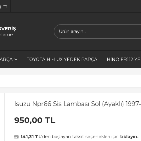
işim
ŞVERİŞ
releme
PARÇA
TOYOTA HI-LUX YEDEK PARÇA
HİNO FB112 Y
Isuzu Npr66 Sis Lambası Sol (Ayaklı) 199
950,00 TL
141,31 TL
'den başlayan taksit seçenekleri için
tıklayın.