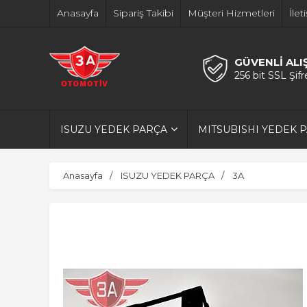
Anasayfa
Sipariş Takibi
Müşteri Hizmetleri
İlet
GÜVENLİ ALI
256 bit SSL Şif
ISUZU YEDEK PARÇA
MITSUBISHI YEDEK 
Anasayfa
ISUZU YEDEK PARÇA
3A