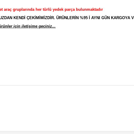
et araç gruplarında her türlü yedek parça bulunmaktadır
AN KENDİ ÇEKİMİMİZDİR. ÜRÜNLERİN %95 İ AYNI GÜN KARGOYA V
ünler için iletişime geçiniz...