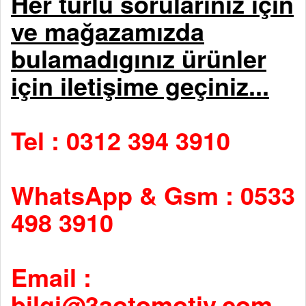
Her türlü sorularınız için
ve mağazamızda
bulamadıgınız ürünler
için iletişime geçiniz...
Tel : 0312 394 3910
WhatsApp & Gsm : 0533
498 3910
Email :
bilgi@3aotomotiv.com