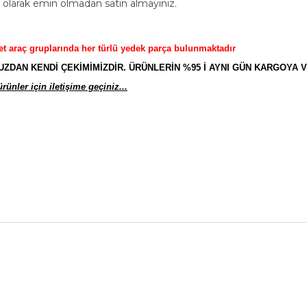
m olarak emin olmadan satın almayınız.
et araç gruplarında her türlü yedek parça bulunmaktadır
AN KENDİ ÇEKİMİMİZDİR. ÜRÜNLERİN %95 İ AYNI GÜN KARGOYA V
ünler için iletişime geçiniz...