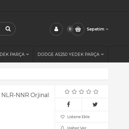
Sepetim
0
EDEK PARÇA
DODGE AS250 YEDEK PARÇA
 NLR-NNR Orjinal
Listene Ekle
Haber Ver