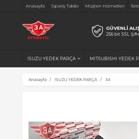
Anasayfa
Sipariş Takibi
Müşteri Hizmetleri
İlet
GÜVENLİ ALI
256 bit SSL Şif
ISUZU YEDEK PARÇA
MITSUBISHI YEDEK 
Anasayfa
ISUZU YEDEK PARÇA
3A