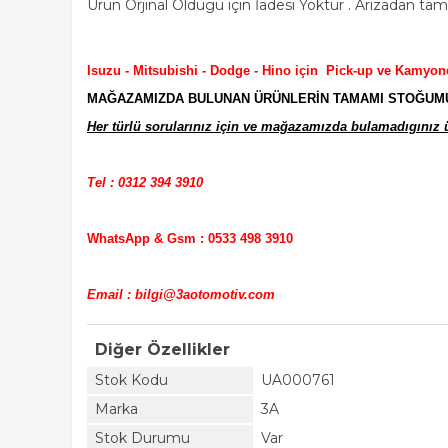
Ürün Orjinal Oldugu için İadesi Yoktur . Arızadan ta
Isuzu - Mitsubishi - Dodge - Hino için Pick-up ve Kamyon
MAĞAZAMIZDA BULUNAN ÜRÜNLERİN TAMAMI STOĞUMUZD
Her türlü sorularınız için ve mağazamızda bulamadıgınız ür
Tel : 0312 394 3910
WhatsApp & Gsm : 0533 498 3910
Email : bilgi@3aotomotiv.com
Diğer Özellikler
Stok Kodu
UA000761
Marka
3A
Stok Durumu
Var