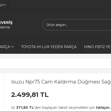
işim
ŞVERİŞ
releme
PARÇA
TOYOTA HI-LUX YEDEK PARÇA
HİNO FB112 Y
Isuzu Npr75 Cam Kaldırma Düğmesi Sağ
2.499,81 TL
371,85 TL
'den başlayan taksit seçenekleri için
tıklayın.