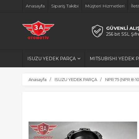
Anasayfa
Sipariş Takibi
Müşteri Hizmetleri
İlet
GÜVENLİ ALI
256 bit SSL Şif
ISUZU YEDEK PARÇA
MITSUBISHI YEDEK 
Anasayfa
ISUZU YEDEK PARÇA
NPR 75 (NPR 8-1