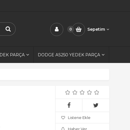
Sepetim
0
EDEK PARÇA
DODGE AS250 YEDEK PARÇA
Listene Ekle
.
Haber Ver