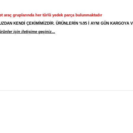
et araç gruplarında her türlü yedek parça bulunmaktadır
AN KENDİ ÇEKİMİMİZDİR. ÜRÜNLERİN %95 İ AYNI GÜN KARGOYA V
ünler için iletişime geçiniz...