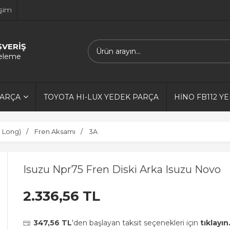
işim
ŞVERİŞ
releme
PARÇA
TOYOTA HI-LUX YEDEK PARÇA
HİNO FB112 Y
0 Long)
Fren Aksamı
3A
Isuzu Npr75 Fren Diski Arka Isuzu Novo
2.336,56 TL
347,56 TL
'den başlayan taksit seçenekleri için
tıklayın