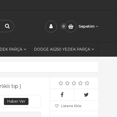
Sepetim
0
EDEK PARÇA
DODGE AS250 YEDEK PARÇA
klı tip )
Listene Ekle