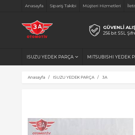
Anasayfa
Sipariş Takibi
Müşteri Hizmetleri
İlet
GÜVENLİ ALI
256 bit SSL Şif
ISUZU YEDEK PARÇA
MITSUBISHI YEDEK 
Anasayfa
ISUZU YEDEK PARÇA
3A