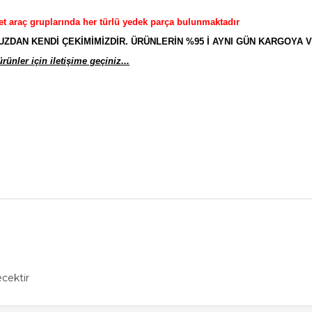
et araç gruplarında her türlü yedek parça bulunmaktadır
AN KENDİ ÇEKİMİMİZDİR. ÜRÜNLERİN %95 İ AYNI GÜN KARGOYA V
ünler için iletişime geçiniz...
cektir