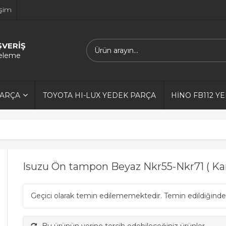
işim
ŞVERİŞ
releme
PARÇA
TOYOTA HI-LUX YEDEK PARÇA
HİNO FB112 Y
Isuzu Ön tampon Beyaz Nkr55-Nkr71 ( Karlı
Geçici olarak temin edilememektedir. Temin edildiğinde