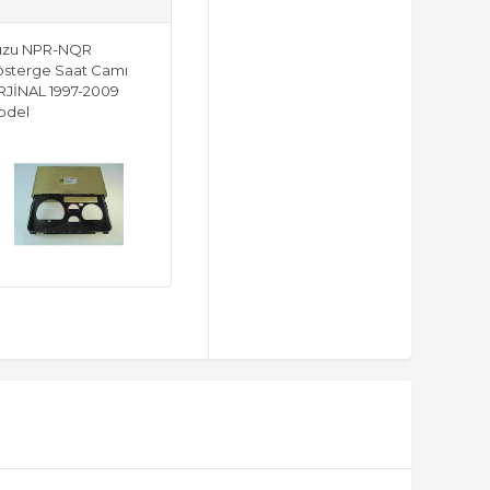
suzu NPR-NQR
sterge Saat Camı
JİNAL 1997-2009
odel