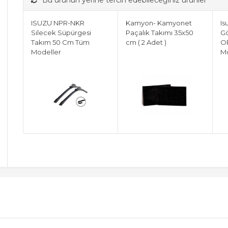
Bu ürünün yerine tercih edebileceğiniz ürünler
ISUZU NPR-NKR
Kamyon- Kamyonet
I
Silecek Süpürgesi
Paçalık Takımı 35x50
Gö
Takım 50 Cm Tüm
cm ( 2 Adet )
OR
Modeller
M