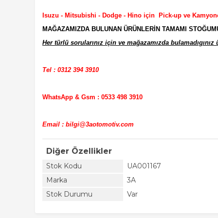
Isuzu - Mitsubishi - Dodge - Hino için Pick-up ve Kamyon
MAĞAZAMIZDA BULUNAN ÜRÜNLERİN TAMAMI STOĞUMUZD
Her türlü sorularınız için ve mağazamızda bulamadıgınız ür
Tel : 0312 394 3910
WhatsApp & Gsm : 0533 498 3910
Email : bilgi@3aotomotiv.com
Diğer Özellikler
Stok Kodu
UA001167
Marka
3A
Stok Durumu
Var