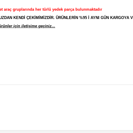
et araç gruplarında her türlü yedek parça bulunmaktadır
AN KENDİ ÇEKİMİMİZDİR. ÜRÜNLERİN %95 İ AYNI GÜN KARGOYA V
ünler için iletişime geçiniz...