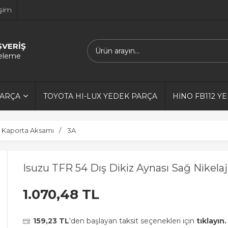
işim
ŞVERİŞ
releme
PARÇA
TOYOTA HI-LUX YEDEK PARÇA
HİNO FB112 Y
Kaporta Aksamı
3A
Isuzu TFR 54 Dış Dikiz Aynası Sağ Nikelajl
1.070,48 TL
159,23 TL
'den başlayan taksit seçenekleri için
tıklayın.