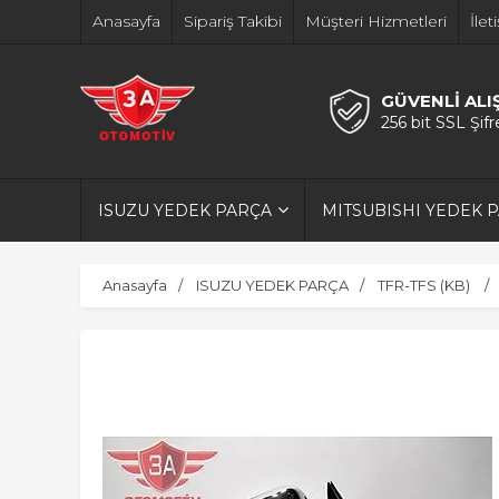
Anasayfa
Sipariş Takibi
Müşteri Hizmetleri
İlet
GÜVENLİ ALI
256 bit SSL Şif
ISUZU YEDEK PARÇA
MITSUBISHI YEDEK 
Anasayfa
ISUZU YEDEK PARÇA
TFR-TFS (KB)