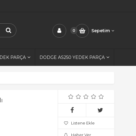
Sepetim
0
EDEK PARÇA
DODGE AS250 YEDEK PARÇA
ı
Listene Ekle
Haber Ver