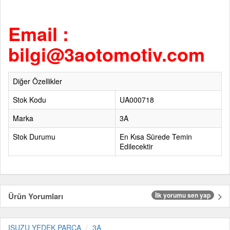
Email :
bilgi@3aotomotiv.com
Diğer Özellikler
Stok Kodu
UA000718
Marka
3A
Stok Durumu
En Kısa Sürede Temin
Edilecektir
Ürün Yorumları
İlk yorumu sen yap
ISUZU YEDEK PARÇA
3A