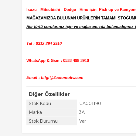
Isuzu - Mitsubishi - Dodge - Hino için Pick-up ve Kamyon
MAĞAZAMIZDA BULUNAN ÜRÜNLERİN TAMAMI STOĞUMUZD
Her türlü sorularınız için ve mağazamızda bulamadıgınız ür
Tel : 0312 394 3910
WhatsApp & Gsm : 0533 498 3910
Email : bilgi@3aotomotiv.com
Diğer Özellikler
Stok Kodu
UA001190
Marka
3A
Stok Durumu
Var