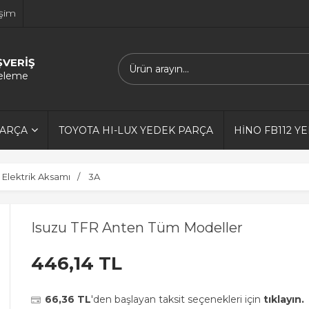
işim
ŞVERİŞ
releme
PARÇA
TOYOTA HI-LUX YEDEK PARÇA
HİNO FB112 Y
Elektrik Aksamı
3A
Isuzu TFR Anten Tüm Modeller
446,14 TL
66,36 TL
'den başlayan taksit seçenekleri için
tıklayın.