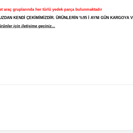
et araç gruplarında her türlü yedek parça bulunmaktadır
AN KENDİ ÇEKİMİMİZDİR. ÜRÜNLERİN %95 İ AYNI GÜN KARGOYA V
ünler için iletişime geçiniz...