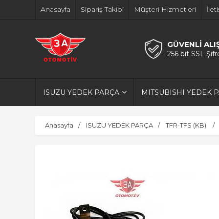
Anasayfa
Sipariş Takibi
Müşteri Hizmetleri
İlet
GÜVENLİ ALI
256 bit SSL Şif
ISUZU YEDEK PARÇA
MITSUBISHI YEDEK 
Anasayfa
ISUZU YEDEK PARÇA
TFR-TFS (KB)