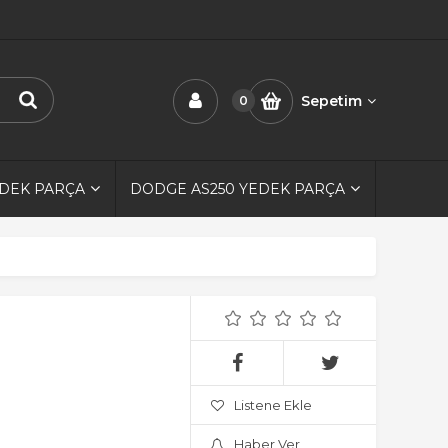
Sepetim
0
EDEK PARÇA
DODGE AS250 YEDEK PARÇA
Listene Ekle
Haber Ver