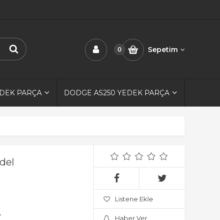
Sepetim
0
EDEK PARÇA
DODGE AS250 YEDEK PARÇA
del
Listene Ekle
.
Haber Ver