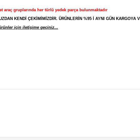
et araç gruplarında her türlü yedek parça bulunmaktadır
AN KENDİ ÇEKİMİMİZDİR. ÜRÜNLERİN %95 İ AYNI GÜN KARGOYA V
ünler için iletişime geçiniz...