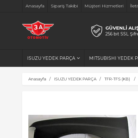
Anasayfa
Sipariş Takibi
Müşteri Hizmetleri
İlet
GÜVENLİ ALI
256 bit SSL Şif
ISUZU YEDEK PARÇA
MITSUBISHI YEDEK 
Anasayfa
ISUZU YEDEK PARÇA
TFR-TFS (KB)