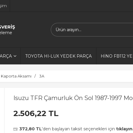
işim
ŞVERİŞ
releme
PARÇA
TOYOTA HI-LUX YEDEK PARÇA
HİNO FB112 Y
Kaporta Aksamı
3A
Isuzu TFR Çamurluk Ön Sol 1987-1997 Mo
2.506,22 TL
372,80 TL
'den başlayan taksit seçenekleri için
tıklayın