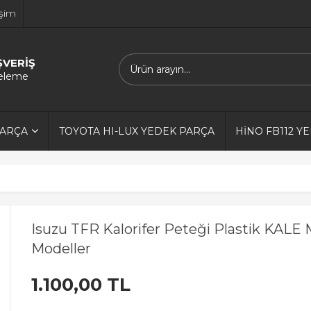
işim
ŞVERİŞ
releme
PARÇA
TOYOTA HI-LUX YEDEK PARÇA
HİNO FB112 Y
Isuzu TFR Kalorifer Peteği Plastik KAL
Modeller
1.100,00 TL