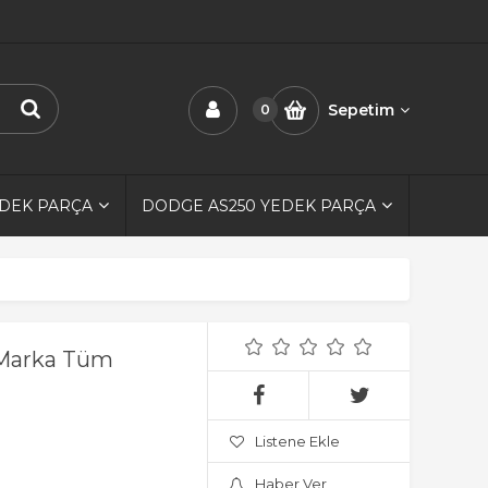
Sepetim
0
EDEK PARÇA
DODGE AS250 YEDEK PARÇA
E Marka Tüm
Listene Ekle
Haber Ver