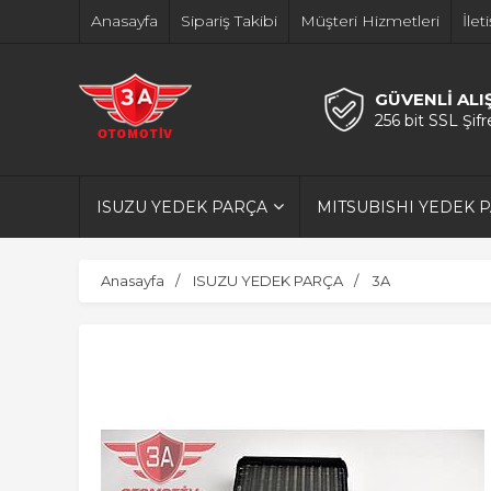
Anasayfa
Sipariş Takibi
Müşteri Hizmetleri
İlet
GÜVENLİ ALI
256 bit SSL Şif
ISUZU YEDEK PARÇA
MITSUBISHI YEDEK 
Anasayfa
ISUZU YEDEK PARÇA
3A