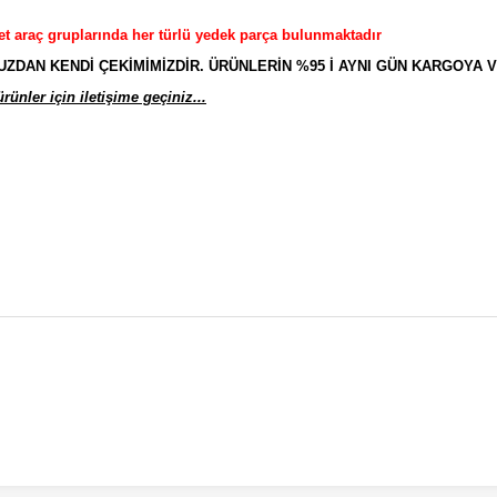
et araç gruplarında her türlü yedek parça bulunmaktadır
AN KENDİ ÇEKİMİMİZDİR. ÜRÜNLERİN %95 İ AYNI GÜN KARGOYA V
ünler için iletişime geçiniz...