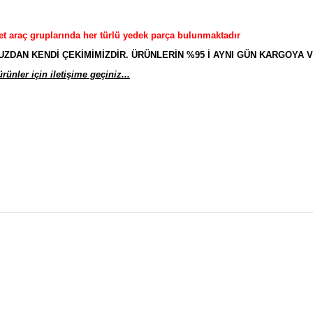
et araç gruplarında her türlü yedek parça bulunmaktadır
AN KENDİ ÇEKİMİMİZDİR. ÜRÜNLERİN %95 İ AYNI GÜN KARGOYA V
ünler için iletişime geçiniz...