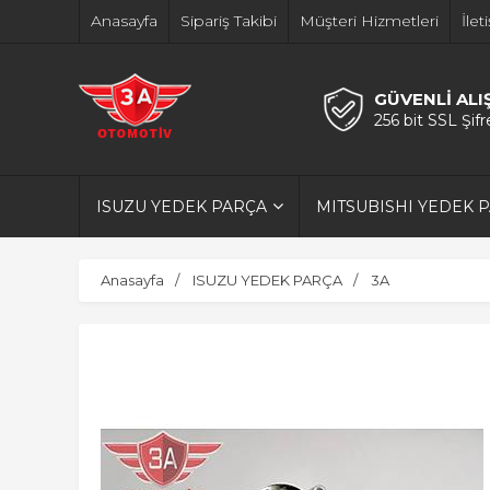
Anasayfa
Sipariş Takibi
Müşteri Hizmetleri
İlet
GÜVENLİ ALI
256 bit SSL Şif
ISUZU YEDEK PARÇA
MITSUBISHI YEDEK 
Anasayfa
ISUZU YEDEK PARÇA
3A