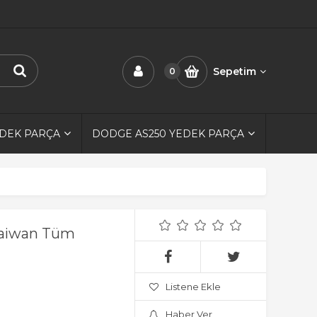
Sepetim
0
EDEK PARÇA
DODGE AS250 YEDEK PARÇA
Taiwan Tüm
Listene Ekle
Haber Ver