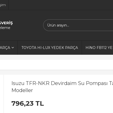
işim
ŞVERİŞ
releme
PARÇA
TOYOTA HI-LUX YEDEK PARÇA
HİNO FB112 Y
Isuzu TFR-NKR Devirdaim Su Pompası 
Modeller
796,23 TL