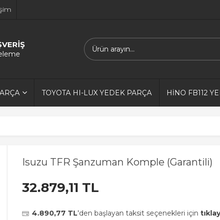
işim
ŞVERİŞ
releme
PARÇA
TOYOTA HI-LUX YEDEK PARÇA
HİNO FB112 Y
Isuzu TFR Şanzuman Komple (Garantili)
32.879,11 TL
4.890,77 TL
'den başlayan taksit seçenekleri için
tıklay