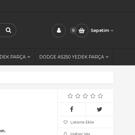
Sepetim
0
EDEK PARÇA
DODGE AS250 YEDEK PARÇA
Listene Ekle
ın.
Haber Ver