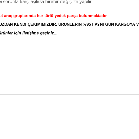
sorunla karşılaşılırsa birebir değişimi yapılır.
et araç gruplarında her türlü yedek parça bulunmaktadır
AN KENDİ ÇEKİMİMİZDİR. ÜRÜNLERİN %95 İ AYNI GÜN KARGOYA V
ünler için iletişime geçiniz...