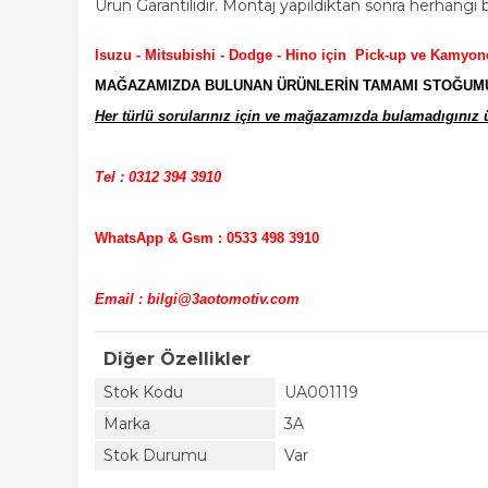
Ürün Garantilidir. Montaj yapıldıktan sonra herhangi bi 
Isuzu - Mitsubishi - Dodge - Hino için Pick-up ve Kamyon
MAĞAZAMIZDA BULUNAN ÜRÜNLERİN TAMAMI STOĞUMUZD
Her türlü sorularınız için ve mağazamızda bulamadıgınız ür
Tel : 0312 394 3910
WhatsApp & Gsm : 0533 498 3910
Email : bilgi@3aotomotiv.com
Diğer Özellikler
Stok Kodu
UA001119
Marka
3A
Stok Durumu
Var