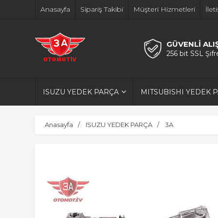
Anasayfa
Sipariş Takibi
Müşteri Hizmetleri
İlet
GÜVENLİ ALI
256 bit SSL Şif
ISUZU YEDEK PARÇA
MITSUBISHI YEDEK 
Anasayfa
ISUZU YEDEK PARÇA
3A