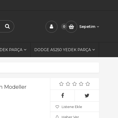
Sepetim
0
EDEK PARÇA
DODGE AS250 YEDEK PARÇA
m Modeller
Listene Ekle
Haber Ver