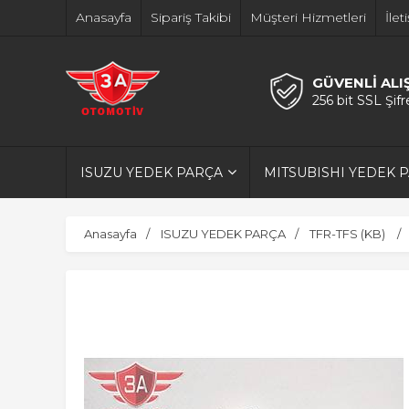
Anasayfa
Sipariş Takibi
Müşteri Hizmetleri
İlet
GÜVENLİ ALI
256 bit SSL Şif
ISUZU YEDEK PARÇA
MITSUBISHI YEDEK 
Anasayfa
ISUZU YEDEK PARÇA
TFR-TFS (KB)