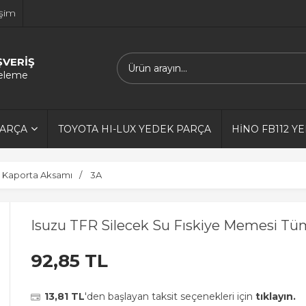
işim
ŞVERİŞ
releme
PARÇA
TOYOTA HI-LUX YEDEK PARÇA
HİNO FB112 Y
Kaporta Aksamı
3A
Isuzu TFR Silecek Su Fıskiye Memesi Tü
92,85 TL
13,81 TL
'den başlayan taksit seçenekleri için
tıklayın.