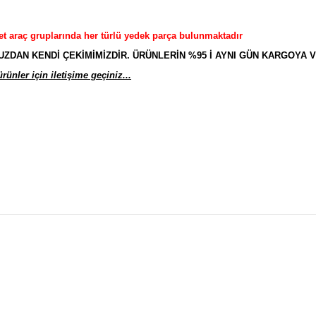
et araç gruplarında her türlü yedek parça bulunmaktadır
AN KENDİ ÇEKİMİMİZDİR. ÜRÜNLERİN %95 İ AYNI GÜN KARGOYA V
ünler için iletişime geçiniz...