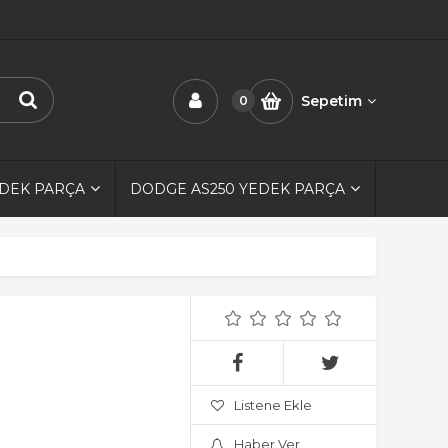
Sepetim
0
EDEK PARÇA
DODGE AS250 YEDEK PARÇA
Listene Ekle
Haber Ver