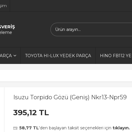
işim
ŞVERİŞ
releme
PARÇA
TOYOTA HI-LUX YEDEK PARÇA
HİNO FB112 Y
Isuzu Torpido Gözü (Geniş) Nkr13-Npr59
395,12 TL
58,77 TL
'den başlayan taksit seçenekleri için
tıklayın.