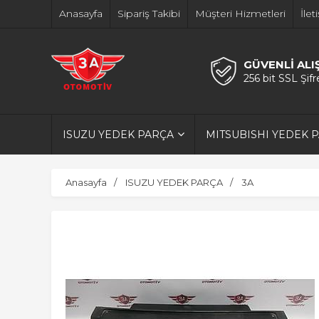
Anasayfa
Sipariş Takibi
Müşteri Hizmetleri
İlet
GÜVENLİ ALI
256 bit SSL Şif
ISUZU YEDEK PARÇA
MITSUBISHI YEDEK 
Anasayfa
ISUZU YEDEK PARÇA
3A