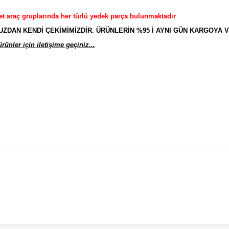
et araç gruplarında her türlü yedek parça bulunmaktadır
AN KENDİ ÇEKİMİMİZDİR. ÜRÜNLERİN %95 İ AYNI GÜN KARGOYA V
ünler için iletişime geçiniz...