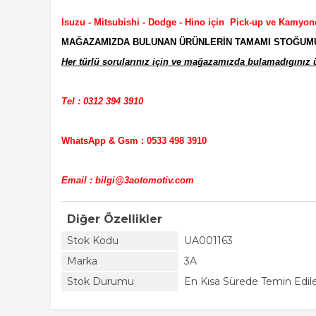
Isuzu - Mitsubishi - Dodge - Hino için Pick-up ve Kamyon
MAĞAZAMIZDA BULUNAN ÜRÜNLERİN TAMAMI STOĞUMUZD
Her türlü sorularınız için ve mağazamızda bulamadıgınız ür
Tel : 0312 394 3910
WhatsApp & Gsm : 0533 498 3910
Email : bilgi@3aotomotiv.com
Diğer Özellikler
Stok Kodu
UA001163
Marka
3A
Stok Durumu
En Kısa Sürede Temin Edile