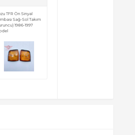
uzu TFR Ön Sinyal
mbası Sağ-Sol Takım
uruncu) 1986-1997
odel