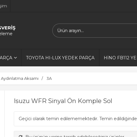
işim
ŞVERİŞ
releme
PARÇA
TOYOTA HI-LUX YEDEK PARÇA
HİNO FB112 Y
Aydınlatma Aksamı
3A
Isuzu WFR Sinyal Ön Komple Sol
Geçici olarak temin edilememektedir. Temin edildiğinde