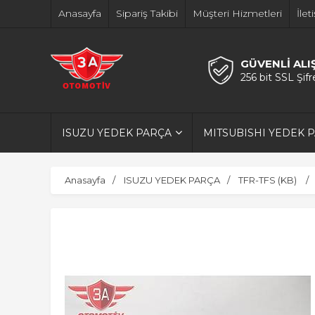
Anasayfa
Sipariş Takibi
Müşteri Hizmetleri
İlet
GÜVENLİ ALI
256 bit SSL Şif
ISUZU YEDEK PARÇA
MITSUBISHI YEDEK 
Anasayfa
ISUZU YEDEK PARÇA
TFR-TFS (KB)