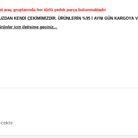
et araç gruplarında her türlü yedek parça bulunmaktadır
AN KENDİ ÇEKİMİMİZDİR. ÜRÜNLERİN %95 İ AYNI GÜN KARGOYA V
ünler için iletişime geçiniz...
cektir