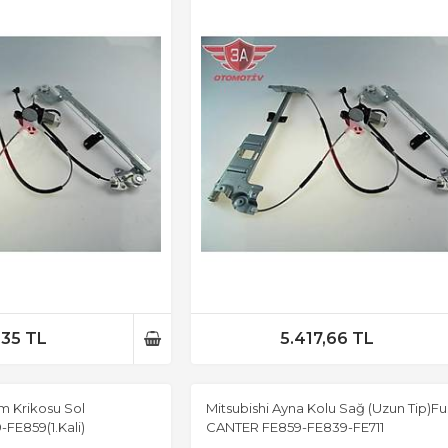
,35 TL
5.417,66 TL
m Krikosu Sol
Mitsubishi Ayna Kolu Sağ (Uzun Tip)F
FE859(1.Kali)
CANTER FE859-FE839-FE711