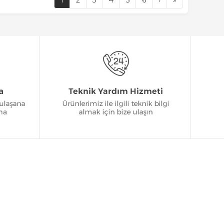
1
2
3
4
5
6
›
»