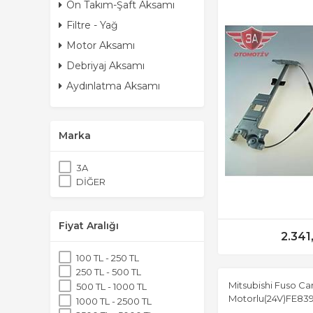
Ön Takım-Şaft Aksamı
Filtre - Yağ
Motor Aksamı
Debriyaj Aksamı
Aydınlatma Aksamı
Marka
3A
DİĞER
Fiyat Aralığı
2.341
100 TL - 250 TL
250 TL - 500 TL
Mitsubishi Fuso Ca
500 TL - 1000 TL
Motorlu(24V)FE839-
1000 TL - 2500 TL