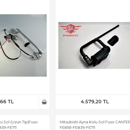
,66 TL
4.579,20 TL
lu Sol (Uzun Tip)Fuso
Mitsubishi Ayna Kolu Sol Fuso CANTE
39-FE711
FE859-FE839-FE711