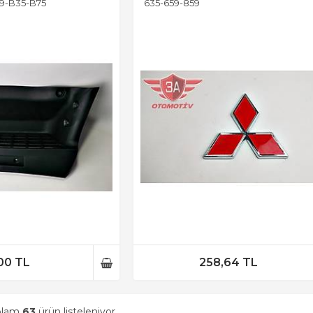
9-B35-B75
635-659-859
00 TL
258,64 TL
oplam
63
ürün listeleniyor.