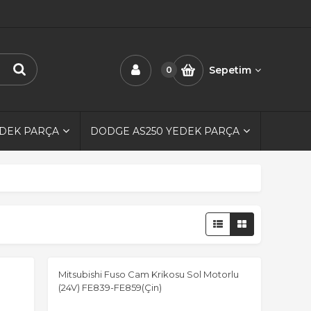
Sepetim
0
EDEK PARÇA
DODGE AS250 YEDEK PARÇA
Mitsubishi Fuso Cam Krikosu Sol Motorlu
(24V) FE839-FE859(Çin)