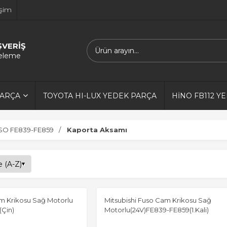
işim
ŞVERİŞ
releme
PARÇA
TOYOTA HI-LUX YEDEK PARÇA
HİNO FB112 Y
SO FE839-FE859
Kaporta Aksamı
am Krikosu Sağ Motorlu
Mitsubishi Fuso Cam Krikosu Sağ
(Çin)
Motorlu(24V)FE839-FE859(1.Kali)