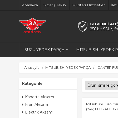
Anasayfa
Sipariş Takibi
Müşteri Hizmetleri
İlet
GÜVENLİ ALI
256 bit SSL Şif
ISUZU YEDEK PARÇA
MITSUBISHI YEDEK 
Anasayfa
MITSUBISHI YEDEK PARÇA
CANTER FU
Kategoriler
Kaporta Aksamı
Mitsubishi Fuso C
Fren Aksamı
(24V) FE839-FE859
Elektrik Aksamı