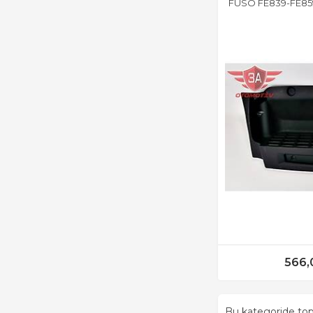
FUSO FE839-FE85
566,
Bu kategoride t