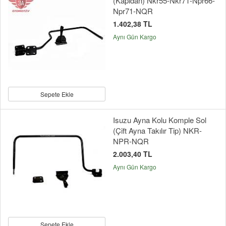
(Kapıdan) Nkr55-Nkr71-Npr66-
Npr71-NQR
1.402,38 TL
Aynı Gün Kargo
Sepete Ekle
Isuzu Ayna Kolu Komple Sol
(Çift Ayna Takılır Tip) NKR-
NPR-NQR
2.003,40 TL
Aynı Gün Kargo
Sepete Ekle