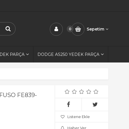
Sepetim
0
EDEK PARÇA
DODGE AS250 YEDEK PARÇA
l FUSO FE839-
Listene Ekle
Haber Ver