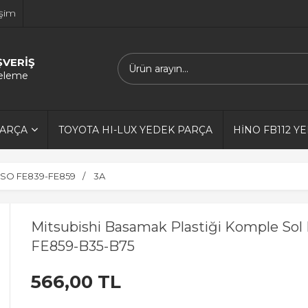
işim
ŞVERİŞ
releme
PARÇA
TOYOTA HI-LUX YEDEK PARÇA
HİNO FB112 Y
SO FE839-FE859
3A
Mitsubishi Basamak Plastiği Komple So
FE859-B35-B75
566,00 TL