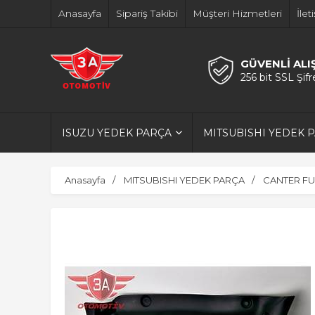
Anasayfa
Sipariş Takibi
Müşteri Hizmetleri
İlet
GÜVENLİ ALI
256 bit SSL Şif
ISUZU YEDEK PARÇA
MITSUBISHI YEDEK 
Anasayfa
MITSUBISHI YEDEK PARÇA
CANTER FU