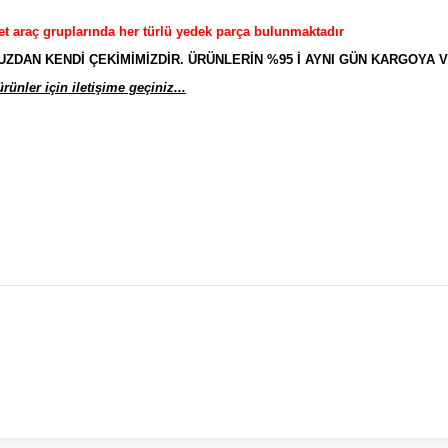
et araç gruplarında her türlü yedek parça bulunmaktadır
AN KENDİ ÇEKİMİMİZDİR. ÜRÜNLERİN %95 İ AYNI GÜN KARGOYA V
ünler için iletişime geçiniz...