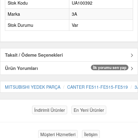
Stok Kodu
UA100392
Marka
3A
Stok Durumu
Var
Taksit / Ödeme Seçenekleri
Ürün Yorumları
İlk yorumu sen yap
MITSUBISHI YEDEK PARÇA
CANTER FE511-FE515-FE519
3
İndirimli Ürünler
En Yeni Ürünler
Müşteri Hizmetleri
İletişim