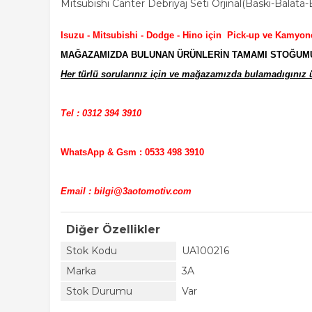
Mitsubishi Canter Debriyaj Seti Orjinal(Baskı-Balata-B
Isuzu - Mitsubishi - Dodge - Hino için Pick-up ve Kamyon
MAĞAZAMIZDA BULUNAN ÜRÜNLERİN TAMAMI STOĞUMUZD
Her türlü sorularınız için ve mağazamızda bulamadıgınız ür
Tel : 0312 394 3910
WhatsApp & Gsm : 0533 498 3910
Email : bilgi@3aotomotiv.com
Diğer Özellikler
Stok Kodu
UA100216
Marka
3A
Stok Durumu
Var