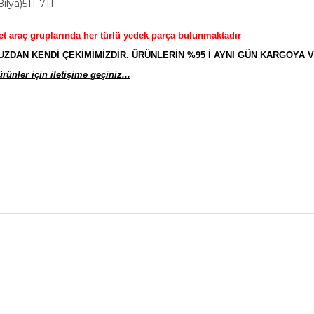
ilya)511-711
et araç gruplarında her türlü yedek parça bulunmaktadır
AN KENDİ ÇEKİMİMİZDİR. ÜRÜNLERİN %95 İ AYNI GÜN KARGOYA V
ünler için iletişime geçiniz...