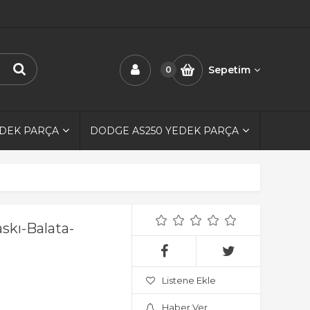
Sepetim
0
EDEK PARÇA
DODGE AS250 YEDEK PARÇA
askı-Balata-
Listene Ekle
Haber Ver