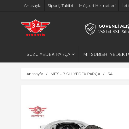
Anasayfa
Sipariş Takibi
Müşteri Hizmetleri
İlet
GÜVENLİ ALI
256 bit SSL Şif
ISUZU YEDEK PARÇA
MITSUBISHI YEDEK 
Anasayfa
MITSUBISHI YEDEK PARÇA
3A