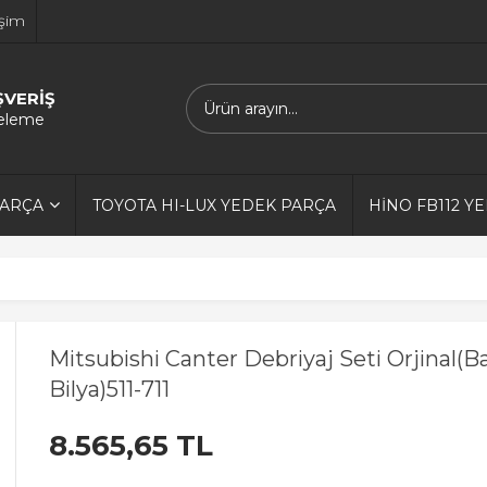
işim
ŞVERİŞ
releme
PARÇA
TOYOTA HI-LUX YEDEK PARÇA
HİNO FB112 Y
Mitsubishi Canter Debriyaj Seti Orjinal(B
Bilya)511-711
8.565,65 TL