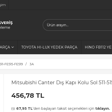
işim
ŞVERİŞ
releme
PARÇA
TOYOTA HI-LUX YEDEK PARÇA
HİNO FB112 Y
11-FE515-FE519
3A
Mitsubishi Canter Dış Kapı Kolu Sol 511-5
456,78 TL
67,95 TL
'den başlayan taksit seçenekleri için
tıklayın.