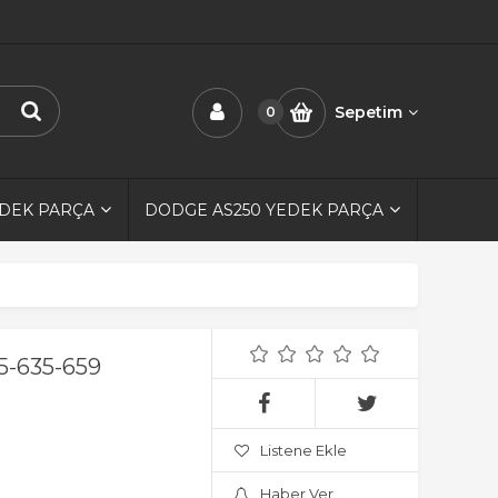
Sepetim
0
EDEK PARÇA
DODGE AS250 YEDEK PARÇA
15-635-659
Listene Ekle
Haber Ver