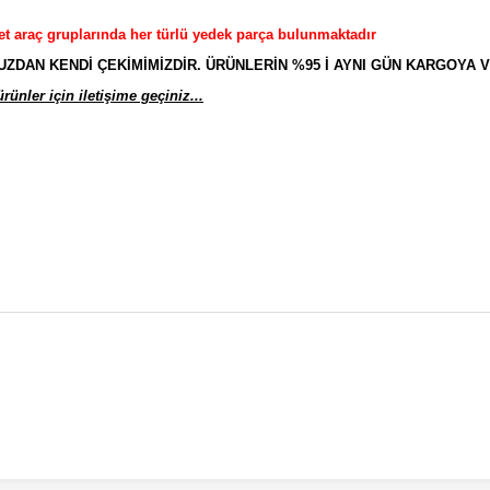
et araç gruplarında her türlü yedek parça bulunmaktadır
AN KENDİ ÇEKİMİMİZDİR. ÜRÜNLERİN %95 İ AYNI GÜN KARGOYA V
ünler için iletişime geçiniz...