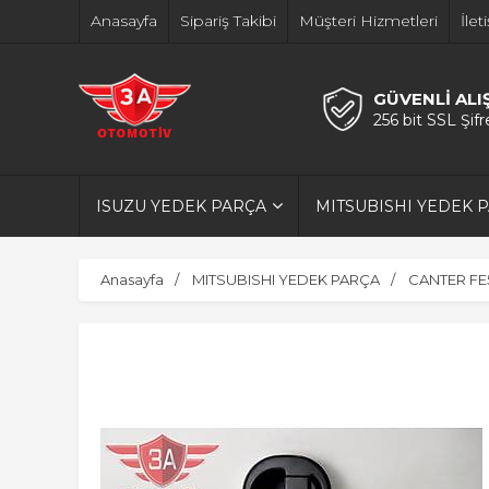
Anasayfa
Sipariş Takibi
Müşteri Hizmetleri
İlet
GÜVENLİ ALI
256 bit SSL Şif
ISUZU YEDEK PARÇA
MITSUBISHI YEDEK 
Anasayfa
MITSUBISHI YEDEK PARÇA
CANTER FE5