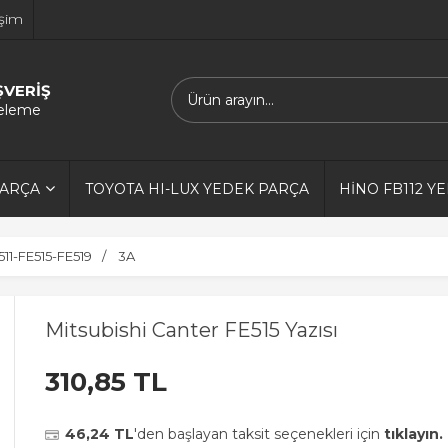
işim
ŞVERİŞ
releme
PARÇA
TOYOTA HI-LUX YEDEK PARÇA
HİNO FB112 Y
11-FE515-FE519
3A
Mitsubishi Canter FE515 Yazısı
310,85 TL
46,24 TL
'den başlayan taksit seçenekleri için
tıklayın.