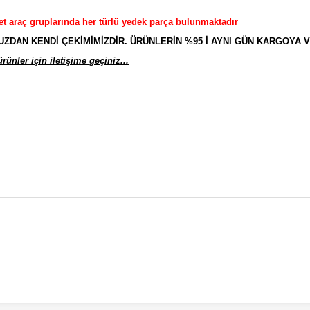
et araç gruplarında her türlü yedek parça bulunmaktadır
AN KENDİ ÇEKİMİMİZDİR. ÜRÜNLERİN %95 İ AYNI GÜN KARGOYA V
ünler için iletişime geçiniz...