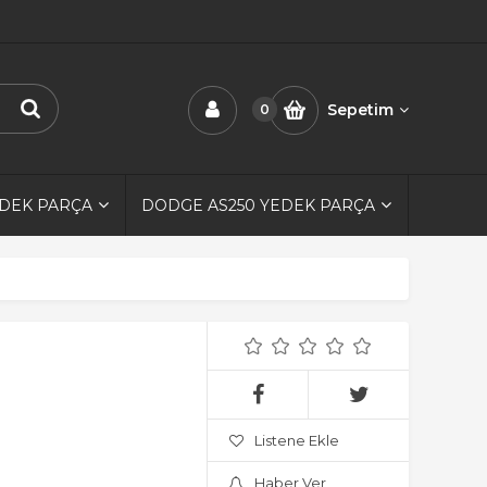
Sepetim
0
EDEK PARÇA
DODGE AS250 YEDEK PARÇA
Listene Ekle
Haber Ver