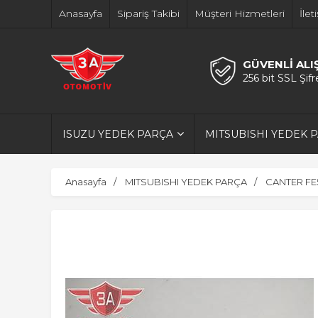
Anasayfa
Sipariş Takibi
Müşteri Hizmetleri
İlet
GÜVENLİ ALI
256 bit SSL Şif
ISUZU YEDEK PARÇA
MITSUBISHI YEDEK 
Anasayfa
MITSUBISHI YEDEK PARÇA
CANTER FE5