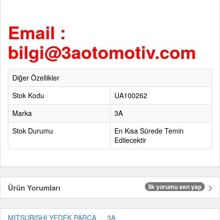
Email :
bilgi@3aotomotiv.com
Diğer Özellikler
Stok Kodu
UA100262
Marka
3A
Stok Durumu
En Kısa Sürede Temin
Edilecektir
Ürün Yorumları
İlk yorumu sen yap
MITSUBISHI YEDEK PARÇA
3A