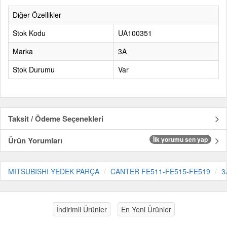
Diğer Özellikler
Stok Kodu
UA100351
Marka
3A
Stok Durumu
Var
Taksit / Ödeme Seçenekleri
Ürün Yorumları
İlk yorumu sen yap
MITSUBISHI YEDEK PARÇA
CANTER FE511-FE515-FE519
3
İndirimli Ürünler
En Yeni Ürünler