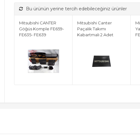
Bu ürünün yerine tercih edebileceğiniz ürünler
Mitsubishi CANTER
Mitsubishi Canter
Mi
Göğüs Komple FE659-
Paçalık Takımı
Ya
FE635- FE639
Kabartmalı 2 Adet
F