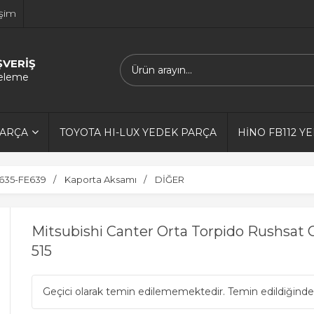
işim
ŞVERİŞ
releme
PARÇA
TOYOTA HI-LUX YEDEK PARÇA
HİNO FB112 Y
635-FE639
Kaporta Aksamı
DİĞER
Mitsubishi Canter Orta Torpido Rushsat 
515
Geçici olarak temin edilememektedir. Temin edildiğinde