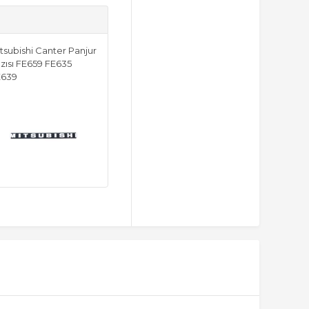
tsubishi Canter Panjur
zısı FE659 FE635
E639