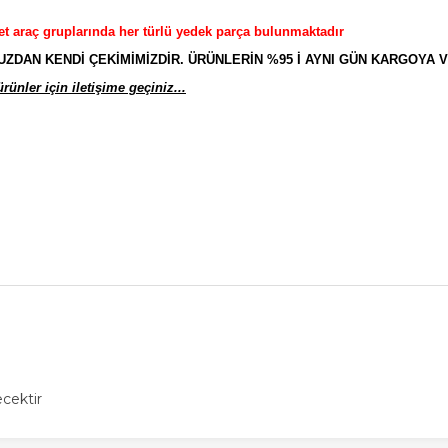
et araç gruplarında her türlü yedek parça bulunmaktadır
AN KENDİ ÇEKİMİMİZDİR. ÜRÜNLERİN %95 İ AYNI GÜN KARGOYA V
ünler için iletişime geçiniz...
cektir