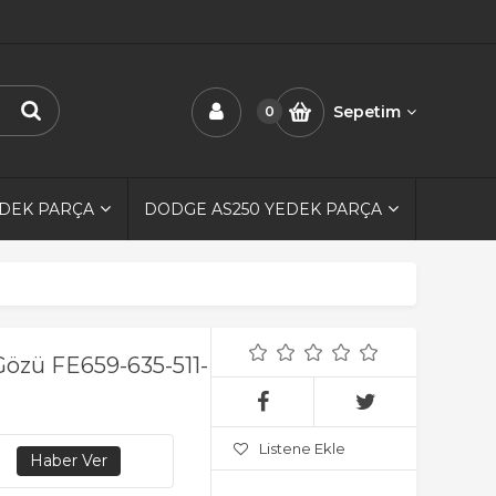
Sepetim
0
EDEK PARÇA
DODGE AS250 YEDEK PARÇA
Gözü FE659-635-511-
Listene Ekle