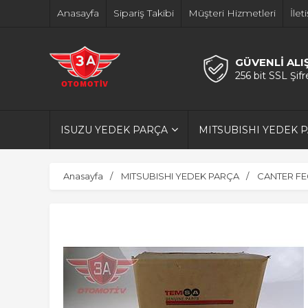
Anasayfa
Sipariş Takibi
Müşteri Hizmetleri
İlet
GÜVENLİ ALI
256 bit SSL Şif
ISUZU YEDEK PARÇA
MITSUBISHI YEDEK 
Anasayfa
MITSUBISHI YEDEK PARÇA
CANTER FE