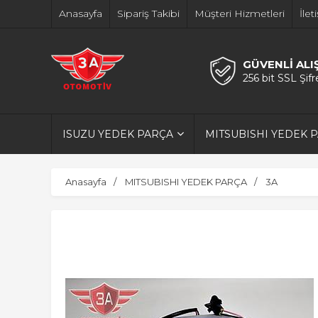
Anasayfa
Sipariş Takibi
Müşteri Hizmetleri
İlet
GÜVENLİ ALI
256 bit SSL Şif
ISUZU YEDEK PARÇA
MITSUBISHI YEDEK 
Anasayfa
MITSUBISHI YEDEK PARÇA
3A