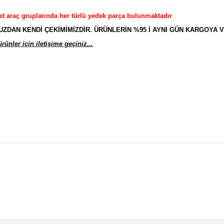
et araç gruplarında her türlü yedek parça bulunmaktadır
AN KENDİ ÇEKİMİMİZDİR. ÜRÜNLERİN %95 İ AYNI GÜN KARGOYA V
ünler için iletişime geçiniz...