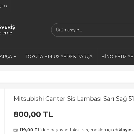
işim
ŞVERİŞ
releme
PARÇA
TOYOTA HI-LUX YEDEK PARÇA
HİNO FB112 Y
Mitsubishi Canter Sis Lambası Sarı Sağ 5
800,00 TL
119,00 TL
'den başlayan taksit seçenekleri için
tıklayın.