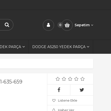
Sepetim
0
EDEK PARÇA
DODGE AS250 YEDEK PARÇA
11-635-659
Listene Ekle
Haber Ver