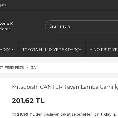
işim
ŞVERİŞ
releme
PARÇA
TOYOTA HI-LUX YEDEK PARÇA
HİNO FB112 Y
11-FE515-FE519
3A
Mitsubishi CANTER Tavan Lamba Camı İç
201,62 TL
29,99 TL
'den başlayan taksit seçenekleri için
tıklayın.