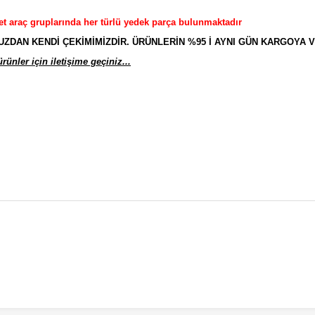
et araç gruplarında her türlü yedek parça bulunmaktadır
AN KENDİ ÇEKİMİMİZDİR. ÜRÜNLERİN %95 İ AYNI GÜN KARGOYA V
ünler için iletişime geçiniz...