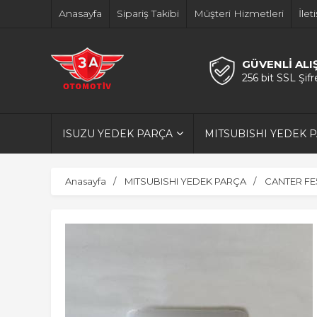
Anasayfa
Sipariş Takibi
Müşteri Hizmetleri
İlet
GÜVENLİ ALI
256 bit SSL Şif
ISUZU YEDEK PARÇA
MITSUBISHI YEDEK 
Anasayfa
MITSUBISHI YEDEK PARÇA
CANTER FE5