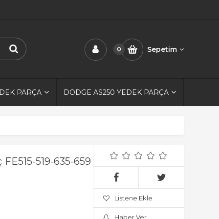
Sepetim
0
EDEK PARÇA
DODGE AS250 YEDEK PARÇA
 FE515-519-635-659
Listene Ekle
Haber Ver