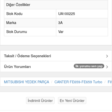
Diğer Özellikler
Stok Kodu
UA100225
Marka
3A
Stok Durumu
Var
Taksit / Ödeme Seçenekleri
Ürün Yorumları
İlk yorumu sen yap
MITSUBISHI YEDEK PARÇA
CANTER FE659-FE659 Turbo
Fi
İndirimli Ürünler
En Yeni Ürünler