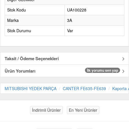
Stok Kodu
UA100228
Marka
3A
Stok Durumu
Var
Taksit / Ödeme Seçenekleri
Ürün Yorumları
İlk yorumu sen yap
MITSUBISHI YEDEK PARÇA
CANTER FE635-FE639
Kaporta 
İndirimli Ürünler
En Yeni Ürünler