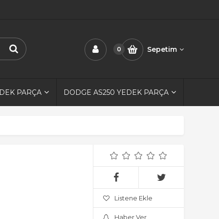
Sepetim
0
EDEK PARÇA
DODGE AS250 YEDEK PARÇA
Listene Ekle
Haber Ver