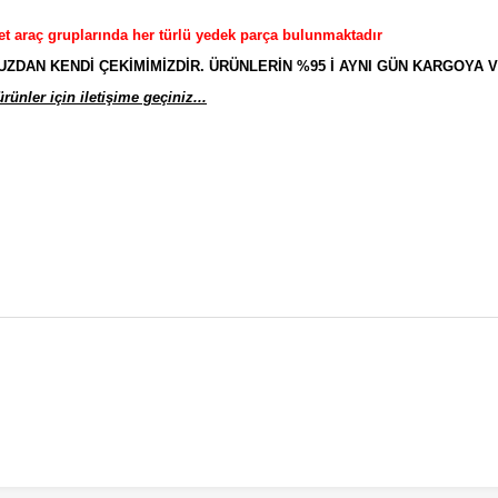
et araç gruplarında her türlü yedek parça bulunmaktadır
AN KENDİ ÇEKİMİMİZDİR. ÜRÜNLERİN %95 İ AYNI GÜN KARGOYA V
ünler için iletişime geçiniz...