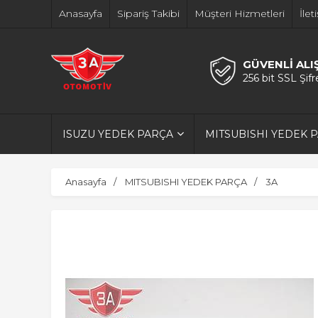
Anasayfa
Sipariş Takibi
Müşteri Hizmetleri
İlet
GÜVENLİ ALI
256 bit SSL Şif
ISUZU YEDEK PARÇA
MITSUBISHI YEDEK 
Anasayfa
MITSUBISHI YEDEK PARÇA
3A