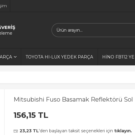
işim
ŞVERİŞ
releme
PARÇA
TOYOTA HI-LUX YEDEK PARÇA
HİNO FB112 Y
Mitsubishi Fuso Basamak Reflektörü Sol
156,15 TL
23,23 TL
'den başlayan taksit seçenekleri için
tıklayın.