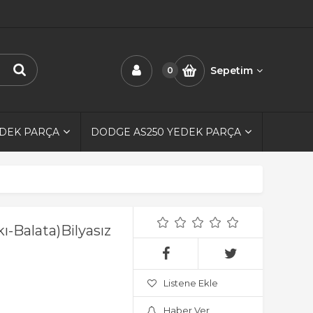
Sepetim
0
EDEK PARÇA
DODGE AS250 YEDEK PARÇA
ı-Balata)Bilyasız
Listene Ekle
Haber Ver