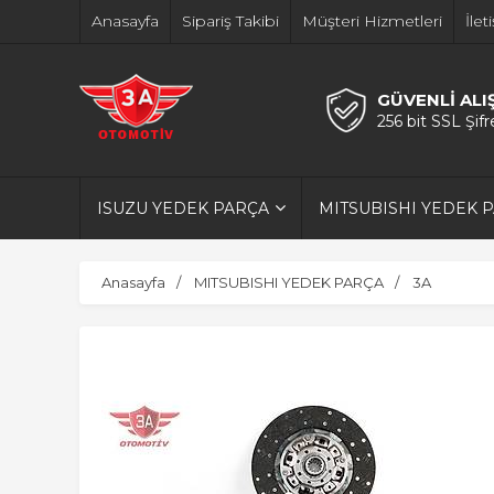
Anasayfa
Sipariş Takibi
Müşteri Hizmetleri
İlet
GÜVENLİ ALI
256 bit SSL Şif
ISUZU YEDEK PARÇA
MITSUBISHI YEDEK 
Anasayfa
MITSUBISHI YEDEK PARÇA
3A