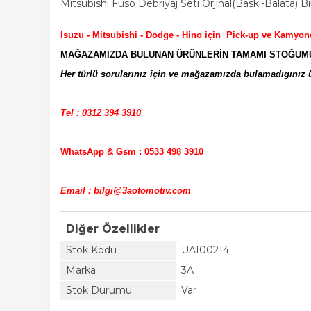
Mitsubishi Fuso Debriyaj Seti Orjinal(Baskı-Balata) B
Isuzu - Mitsubishi - Dodge - Hino için Pick-up ve Kamyon
MAĞAZAMIZDA BULUNAN ÜRÜNLERİN TAMAMI STOĞUMUZD
Her türlü sorularınız için ve mağazamızda bulamadıgınız ür
Tel : 0312 394 3910
WhatsApp & Gsm : 0533 498 3910
Email : bilgi@3aotomotiv.com
Diğer Özellikler
Stok Kodu
UA100214
Marka
3A
Stok Durumu
Var