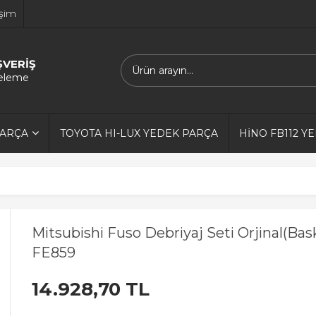
işim
ŞVERİŞ
releme
PARÇA
TOYOTA HI-LUX YEDEK PARÇA
HİNO FB112 Y
Mitsubishi Fuso Debriyaj Seti Orjinal(Bask
FE859
14.928,70 TL