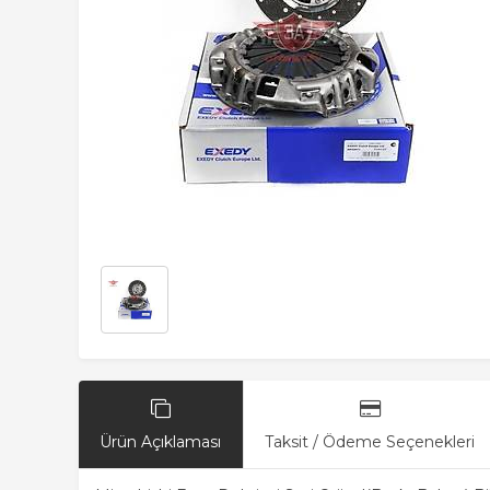
Ürün Açıklaması
Taksit / Ödeme Seçenekleri