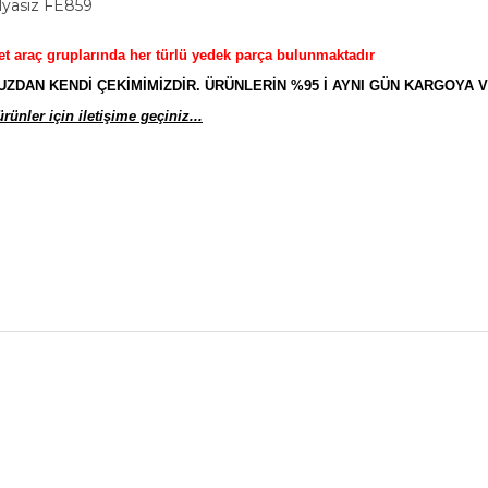
ilyasız FE859
et araç gruplarında her türlü yedek parça bulunmaktadır
AN KENDİ ÇEKİMİMİZDİR. ÜRÜNLERİN %95 İ AYNI GÜN KARGOYA V
ünler için iletişime geçiniz...