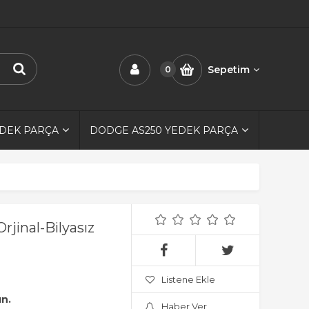
Sepetim
0
EDEK PARÇA
DODGE AS250 YEDEK PARÇA
rjinal-Bilyasız
Listene Ekle
ın.
Haber Ver