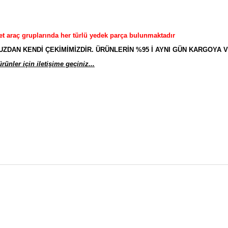
et araç gruplarında her türlü yedek parça bulunmaktadır
AN KENDİ ÇEKİMİMİZDİR. ÜRÜNLERİN %95 İ AYNI GÜN KARGOYA V
ünler için iletişime geçiniz...