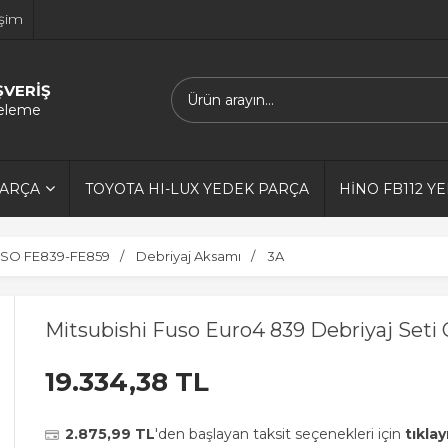
işim
ŞVERİŞ
releme
PARÇA
TOYOTA HI-LUX YEDEK PARÇA
HİNO FB112 Y
SO FE839-FE859
Debriyaj Aksamı
3A
Mitsubishi Fuso Euro4 839 Debriyaj Seti O
19.334,38 TL
2.875,99 TL
'den başlayan taksit seçenekleri için
tıklay