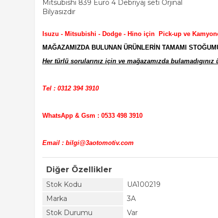
Mitsubishi 839 Euro 4 Debriyaj seti Orjinal
Bilyasızdır
Isuzu - Mitsubishi - Dodge - Hino için Pick-up ve Kamyon
MAĞAZAMIZDA BULUNAN ÜRÜNLERİN TAMAMI STOĞUMUZD
Her türlü sorularınız için ve mağazamızda bulamadıgınız ür
Tel : 0312 394 3910
WhatsApp & Gsm : 0533 498 3910
Email : bilgi@3aotomotiv.com
Diğer Özellikler
Stok Kodu
UA100219
Marka
3A
Stok Durumu
Var