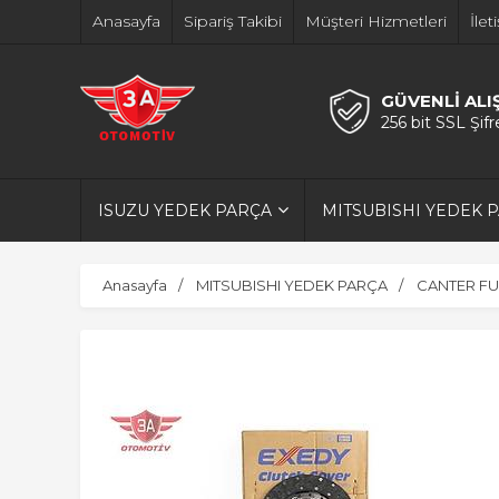
Anasayfa
Sipariş Takibi
Müşteri Hizmetleri
İlet
GÜVENLİ ALI
256 bit SSL Şif
ISUZU YEDEK PARÇA
MITSUBISHI YEDEK 
Anasayfa
MITSUBISHI YEDEK PARÇA
CANTER FU