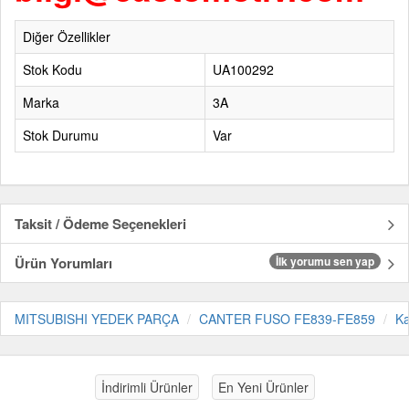
Diğer Özellikler
Stok Kodu
UA100292
Marka
3A
Stok Durumu
Var
Taksit / Ödeme Seçenekleri
Ürün Yorumları
İlk yorumu sen yap
MITSUBISHI YEDEK PARÇA
CANTER FUSO FE839-FE859
Ka
İndirimli Ürünler
En Yeni Ürünler