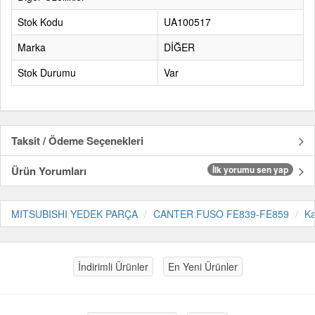
Stok Kodu
UA100517
Marka
DİĞER
Stok Durumu
Var
Taksit / Ödeme Seçenekleri
Ürün Yorumları
İlk yorumu sen yap
MITSUBISHI YEDEK PARÇA
CANTER FUSO FE839-FE859
Ka
İndirimli Ürünler
En Yeni Ürünler