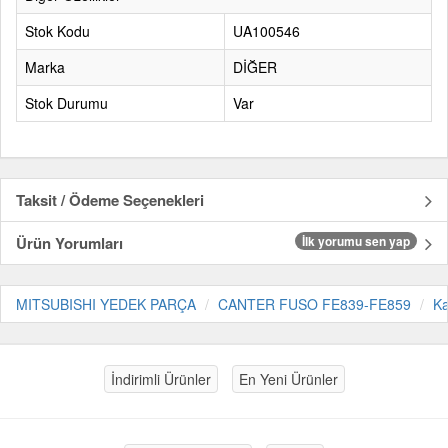
Stok Kodu
UA100546
Marka
DİĞER
Stok Durumu
Var
Taksit / Ödeme Seçenekleri
Ürün Yorumları
İlk yorumu sen yap
MITSUBISHI YEDEK PARÇA
CANTER FUSO FE839-FE859
Ka
İndirimli Ürünler
En Yeni Ürünler