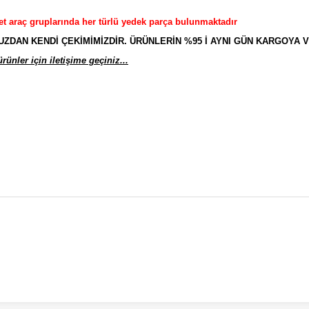
et araç gruplarında her türlü yedek parça bulunmaktadır
AN KENDİ ÇEKİMİMİZDİR. ÜRÜNLERİN %95 İ AYNI GÜN KARGOYA V
ünler için iletişime geçiniz...