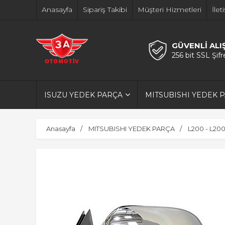
Anasayfa
Sipariş Takibi
Müşteri Hizmetleri
İlet
GÜVENLİ ALI
256 bit SSL Şif
ISUZU YEDEK PARÇA
MITSUBISHI YEDEK 
Anasayfa
MITSUBISHI YEDEK PARÇA
L200 - L20