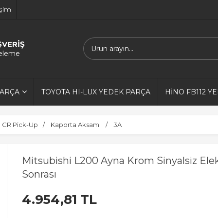
işim
ŞVERİŞ
releme
PARÇA
TOYOTA HI-LUX YEDEK PARÇA
HİNO FB112 Y
0 CR Pick-Up
Kaporta Aksamı
3A
Mitsubishi L200 Ayna Krom Sinyalsiz Elekt
Sonrası
4.954,81 TL