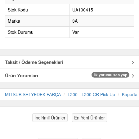
Stok Kodu
UA100415
Marka
3A
Stok Durumu
Var
Taksit / Ödeme Seçenekleri
Ürün Yorumları
İlk yorumu sen yap
MITSUBISHI YEDEK PARÇA
L200 - L200 CR Pick-Up
Kaporta
İndirimli Ürünler
En Yeni Ürünler