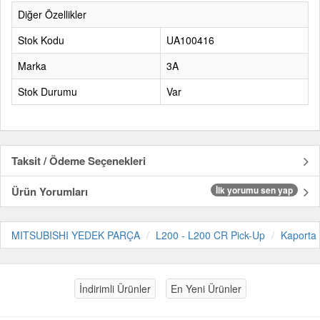
Diğer Özellikler
Stok Kodu
UA100416
Marka
3A
Stok Durumu
Var
Taksit / Ödeme Seçenekleri
Ürün Yorumları
İlk yorumu sen yap
MITSUBISHI YEDEK PARÇA
L200 - L200 CR Pick-Up
Kaporta
İndirimli Ürünler
En Yeni Ürünler